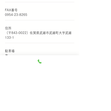
FAX番号
0954-23-8265
住所
（〒843-0022）佐賀県武雄市武雄町大字武雄
133-1
駐車場
​有
事務所の営業時間
電話受付9：00～17：30 日曜、祝日休み
家政婦、ヘルパー
年中無休、24時間対応いたします。
アクセス/鉄道
JR線・武雄温泉駅 車で10分